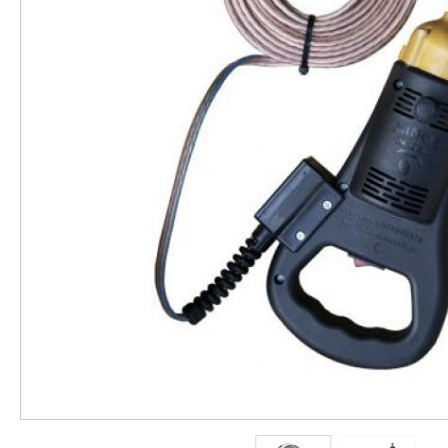
ΗΛΕΚΤΡΙΚΆ ΨΑΛΊΔΙΑ & ΠΡΙΌΝΙΑ
Εταιρεία
Εξυπηρέτηση
Laser Κρήτης
Επικοινωνία
Συχνές
Τεχνική
Ερωτήσεις
Υποστήριξη