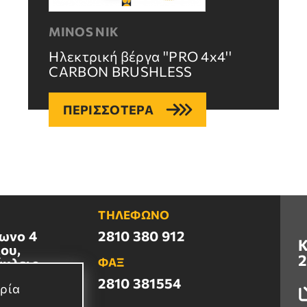
MINOS NIK
Ηλεκτρική βέργα ''PRO 4x4''
CARBON BRUSHLESS
ΠΕΡΙΣΣΟΤΕΡΑ
ΤΗΛΕΦΩΝΟ
ωνο 4
2810 380 912
Κ
ου,
2
άκλειο
ΦΑΞ
2810 381554
ιρία