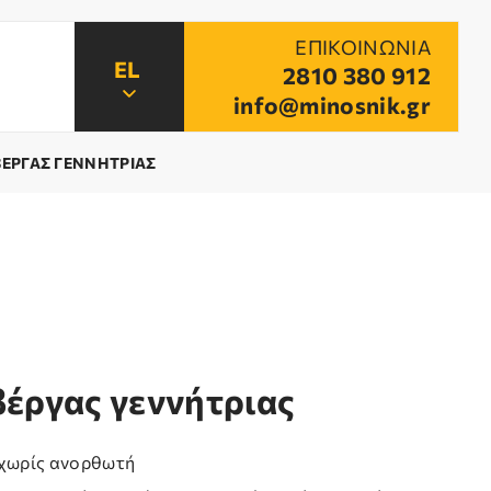
ΕΠΙΚΟΙΝΩΝΙΑ
2810 380 912
info@minosnik.gr
ΒΕΡΓΑΣ ΓΕΝΝΗΤΡΙΑΣ
βέργας γεννήτριας
 χωρίς ανορθωτή