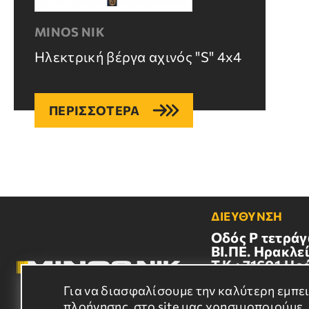
MINOS NIK
Ηλεκτρική βέργα αχινός "S" 4x4
ΠΕΡΙΣΣΟΤΕΡΑ
ΔΙΕΥΘΥΝΣΗ
Οδός Ρ τετράγ
BI.ΠΕ. Ηρακλεί
Τ.Κ.: 71601,Ηρ
Κρήτης
Για να διασφαλίσουμε την καλύτερη εμπε
E-MAIL
πλοήγησης, στο site μας χρησιμοποιούμε