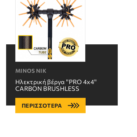
ΗΛΕΚΤΡΙΚΆ ΨΑΛΊΔΙΑ & ΠΡΙΌΝΙΑ
Εταιρεία
Εξυπηρέτηση
Laser Κρήτης
Επικοινωνία
MINOS NIK
Ηλεκτρική βέργα ''PRO 4x4''
Συχνές
Τεχνική
Ερωτήσεις
Υποστήριξη
CARBON BRUSHLESS
ΠΕΡΙΣΣΟΤΕΡΑ