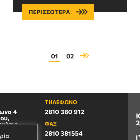
ΠΕΡΙΣΣΟΤΕΡΑ
01
02
ΤΗΛΕΦΩΝΟ
ωνο 4
2810 380 912
Κ
ου,
2
άκλειο
ΦΑΞ
2810 381554
ιρία