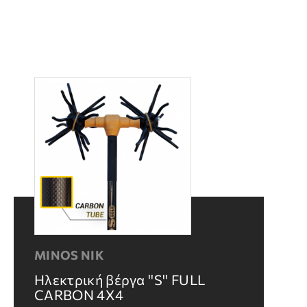
MINOS NIK
Ηλεκτρική βέργα ''S'' FULL
CARBON 4X4