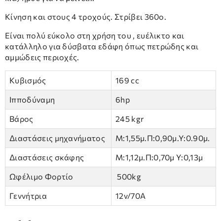
Κίνηση και στους 4 τροχούς. Στρίβει 360ο.
Είναι πολύ εύκολο στη χρήση του , ευέλικτο και
κατάλληλο για δύσβατα εδάφη όπως πετρώδης και
αμμώδεις περιοχές.
Κυβισμός
169 cc
Ιπποδύναμη
6hp
Βάρος
245 kgr
Διαστάσεις μηχανήματος
Μ:1,55μ.Π:0,90μ.Υ:0.90μ.
Διαστάσεις σκάφης
Μ:1,12μ.Π:0,70μ Υ:0,13μ
Ωφέλιμο Φορτίο
500kg
Γεννήτρια
12v/70A