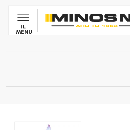
PRODOTTI
IL
MENU
GOGLIOLIVE
MOTOCARIOLLE GOGLIOLIVE
SPRUZZATORI
MOTOZAPPE MINOS NIK
BIOTRITURATORI
RICAMBI