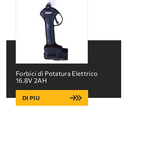
FORBICI DI POTATURA ELETTRICO
Azienda
Servizio
Laser Creta
Contatto
Forbici di Potatura Elettrico
16.8V 2ΑΗ
Domande
Assistenza
frequenti
tecnica
DI PIU