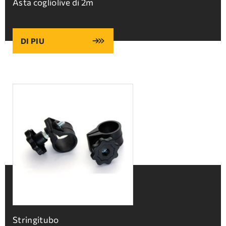
Asta cogliolive di 2m
DI PIU
Stringitubo