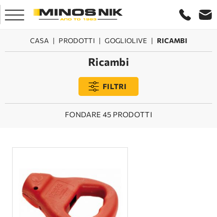
CASA
|
PRODOTTI
|
GOGLIOLIVE
|
RICAMBI
Ricambi
CASA
FILTRI
AZIENDA
FONDARE 45 PRODOTTI
PRODOTTI
MARCHE
SERVIZIO
LASER CRETA
CONTATTO