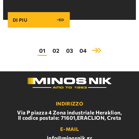
DI PIU
01
02
03
04
INDIRIZZO
Via P piazza 4 Zona industriale Heraklion,
Il codice postale: 71601,ERACLION, Creta
E-MAIL
info@minosnik.gr