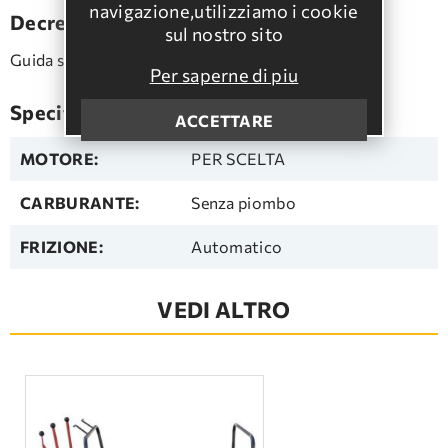
navigazione,utilizziamo i cookie
Decrezione
sul nostro sito
Guida su tutte e 6 le ruote. Gira a 360°.
Per saperne di piu
Specifiche
ACCETTARE
MOTORE:
PER SCELTA
CARBURANTE:
Senza piombo
FRIZIONE:
Automatico
VEDI ALTRO