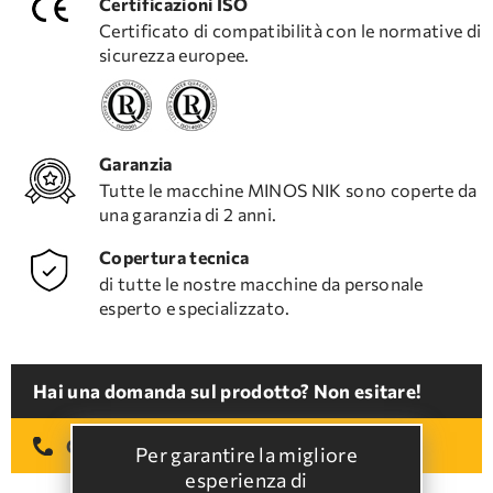
Certificazioni ISO
Certificato di compatibilità con le normative di
sicurezza europee.
Garanzia
Tutte le macchine MINOS NIK sono coperte da
una garanzia di 2 anni.
Copertura tecnica
di tutte le nostre macchine da personale
esperto e specializzato.
Hai una domanda sul prodotto? Non esitare!
2810 380 912
Chiamaci al
Per garantire la migliore
esperienza di