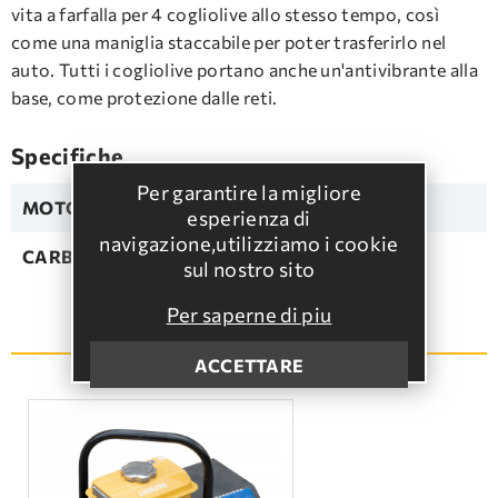
vita a farfalla per 4 cogliolive allo stesso tempo, così
come una maniglia staccabile per poter trasferirlo nel
auto. Tutti i cogliolive portano anche un'antivibrante alla
base, come protezione dalle reti.
Specifiche
Per garantire la migliore
MOTORE:
HONDA
esperienza di
navigazione,utilizziamo i cookie
CARBURANTE:
Senza piombo
sul nostro sito
Per saperne di piu
VEDI ALTRO
ACCETTARE