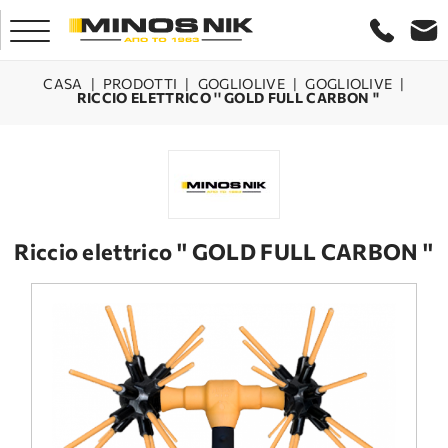
CASA
|
PRODOTTI
|
GOGLIOLIVE
|
GOGLIOLIVE
|
RICCIO ELETTRICO '' GOLD FULL CARBON ''
CASA
AZIENDA
PRODOTTI
Riccio elettrico '' GOLD FULL CARBON ''
SERVIZIO
LASER CRETA
CONTATTO