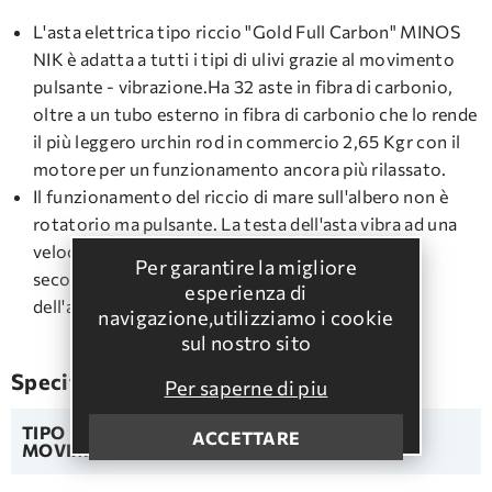
L'asta elettrica tipo riccio "Gold Full Carbon" MINOS
NIK è adatta a tutti i tipi di ulivi grazie al movimento
pulsante - vibrazione.Ha 32 aste in fibra di carbonio,
oltre a un tubo esterno in fibra di carbonio che lo rende
il più leggero urchin rod in commercio 2,65 Kgr con il
motore per un funzionamento ancora più rilassato.
Il funzionamento del riccio di mare sull'albero non è
rotatorio ma pulsante. La testa dell'asta vibra ad una
velocità determinata dal regolatore di velocità a
Per garantire la migliore
seconda della varietà dell'oliva e delle esigenze
esperienza di
dell'agricoltore.
navigazione,utilizziamo i cookie
sul nostro sito
Specifiche
Per saperne di piu
TIPO DI
ACCETTARE
Polso
MOVIMENTO: