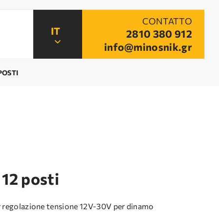
CONTATTO
2810 380 912
info@minosnik.gr
POSTI
 12 posti
er regolazione tensione 12V-30V per dinamo