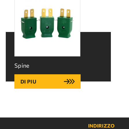
Spine
DI PIU
INDIRIZZO