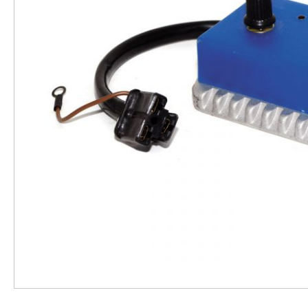
FORBICI DI POTATURA ELETTRICO
Azienda
Servizio
Laser Creta
Contatto
Domande
Assistenza
frequenti
tecnica