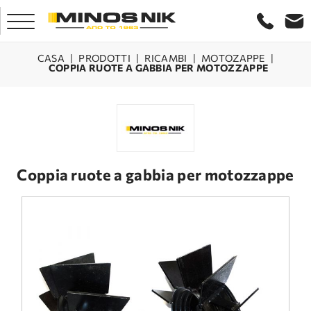
CASA
|
PRODOTTI
|
RICAMBI
|
MOTOZAPPE
|
COPPIA RUOTE A GABBIA PER MOTOZZAPPE
CASA
AZIENDA
PRODOTTI
Coppia ruote a gabbia per motozzappe
SERVIZIO
LASER CRETA
CONTATTO