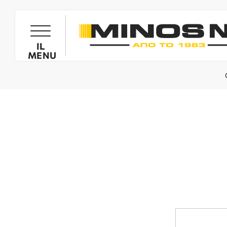
PRODOTTI
IL
MENU
GOGLIOLIVE
MOTOCARIOLLE GOGLIOLIVE
SPRUZZATORI
MOTOZAPPE MINOS NIK
BIOTRITURATORI
RICAMBI