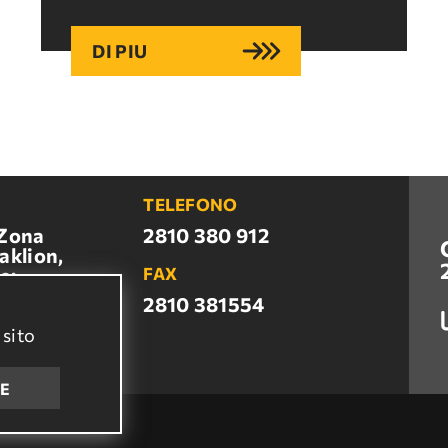
DI PIU
TELEFONO
 Zona
2810 380 912
aklion,
e:
FAX
N, Creta
2810 381554
 sito
.gr
E