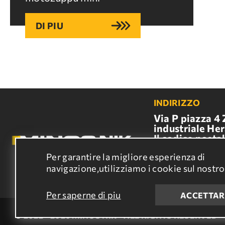
DI PIU
INDIRIZZO
Via P piazza 4
industriale Her
Il codice postal
71601,ERACLIO
Per garantire la migliore esperienza di
E-MAIL
navigazione,utilizziamo i cookie sul nostro
info@minosnik
Per saperne di piu
ACCETTAR
© 2022 - 2026 MINOS NIK - ALL RIGHTS RESERVED