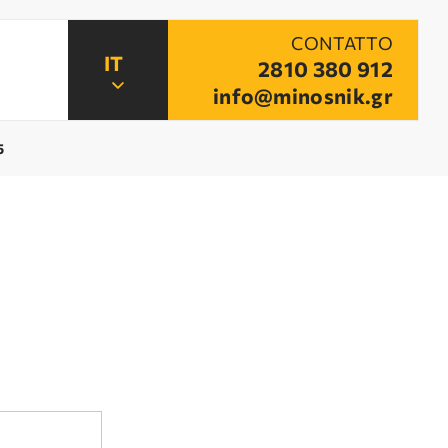
CONTATTO
2810 380 912
info@minosnik.gr
5