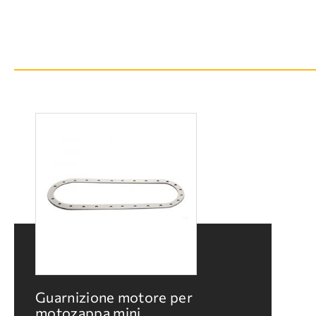
Guarnizione motore per
motozappa mini