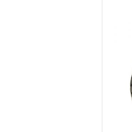
FORBICI DI POTATURA ELETTRICO
Azienda
Servizio
Laser Creta
Contatto
Domande
Assistenza
frequenti
tecnica