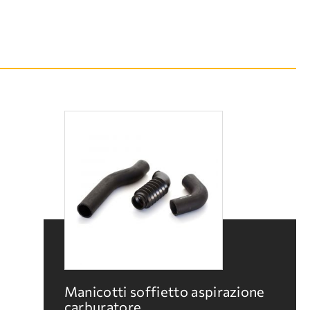
Manicotti soffietto aspirazione
carburatore