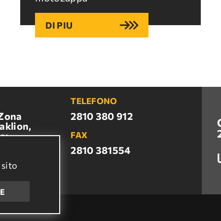
DI PIU
TELEFONO
 Zona
2810 380 912
aklion,
e:
FAX
N, Creta
2810 381554
 sito
.gr
E