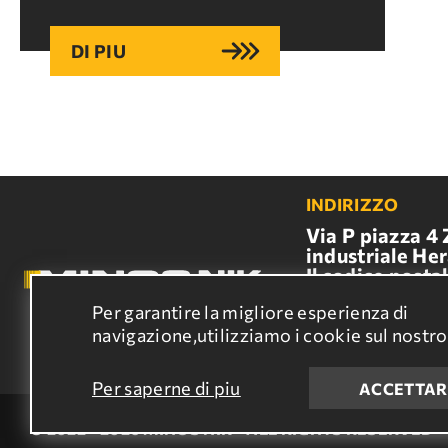
DI PIU
INDIRIZZO
Via P piazza 4
industriale Her
Il codice postal
71601,ERACLIO
Per garantire la migliore esperienza di
E-MAIL
navigazione,utilizziamo i cookie sul nostro
info@minosnik
Per saperne di piu
ACCETTAR
© 2022 - 2026 MINOS NIK - ALL RIGHTS RESERVED