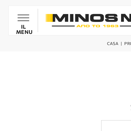
PRODOTTI
IL
MENU
CASA
|
PR
GOGLIOLIVE
MOTOCARIOLLE GOGLIOLIVE
SPRUZZATORI
MOTOZAPPE MINOS NIK
BIOTRITURATORI
RICAMBI