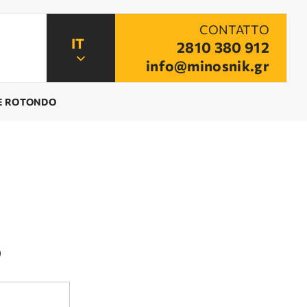
CONTATTO
2810 380 912
info@minosnik.gr
E ROTONDO
o