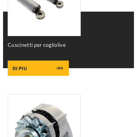
Cuscinetti per cogliolive
DI PIU