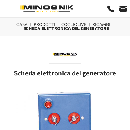
CASA
|
PRODOTTI
|
GOGLIOLIVE
|
RICAMBI
|
SCHEDA ELETTRONICA DEL GENERATORE
CASA
AZIENDA
PRODOTTI
Scheda elettronica del generatore
SERVIZIO
LASER CRETA
CONTATTO